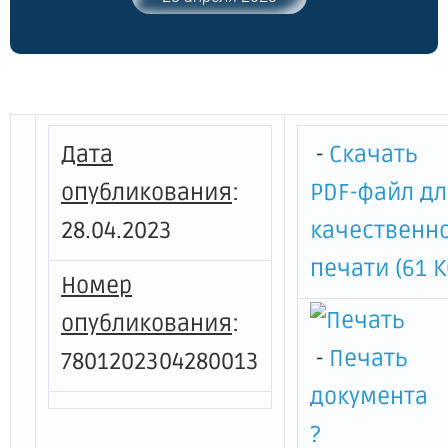
структурных подразделениях, при
замещении которых осуществляются
единовременные компенсационные
выплаты в 2024 году"
Дата
-
Скачать
опубликования
:
PDF-файл д
28.04.2023
качественн
печати (61 К
Номер
опубликования
:
-
Печать
7801202304280013
документа
?