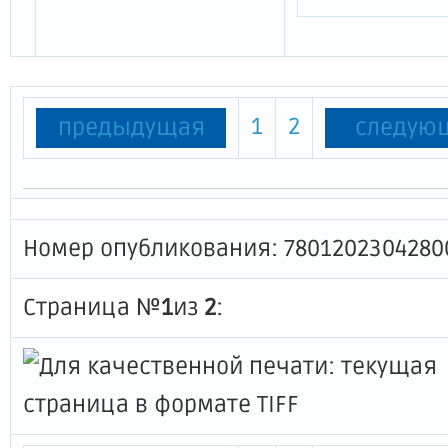
1
2
предыдущая
следую
Номер опубликования: 7801202304280
Страница №
1
из
2
: