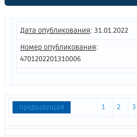
нормы 
органи
населе
Дата опубликования
:
31.01.2022
Номер опубликования
:
4701202201310006
1
2
3
предыдущая