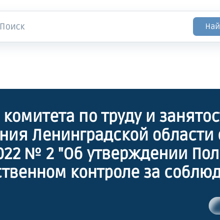
Най
 комитета по труду и занято
ния Ленинградской области 
2022 № 2 "Об утверждении По
твенном контроле за соблю
ого законодательства и иных
ивных правовых актов, сод