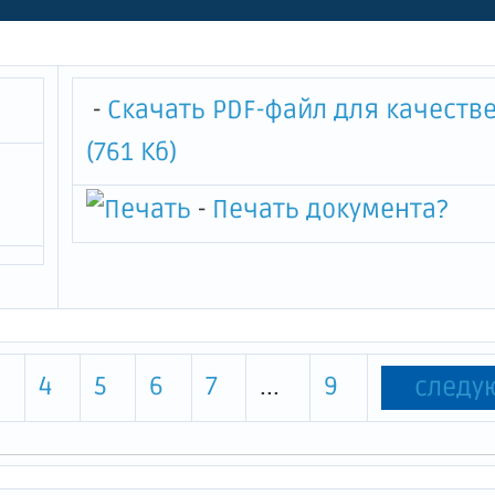
трудового права в подведо
зациях комитета по труду и 
ния Ленинградской области"
-
Скачать PDF-файл для качеств
(761 Кб)
-
Печать документа
?
4
5
6
7
...
9
следу