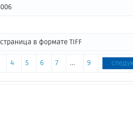
0006
4
5
6
7
...
9
следу