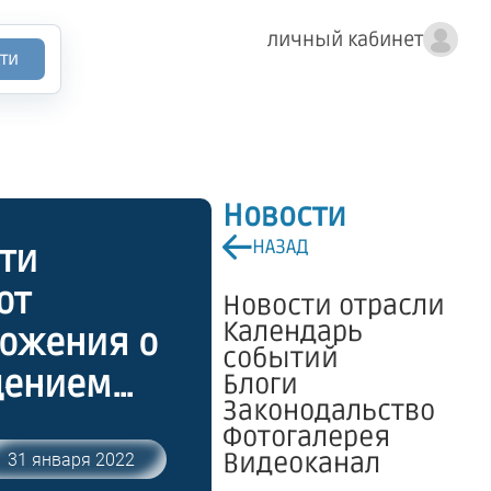
личный кабинет
ти
Новости
НАЗАД
сти
от
Новости отрасли
Календарь
ложения о
событий
дением
Блоги
Законодальство
Фотогалерея
ержащих
Видеоканал
31 января 2022