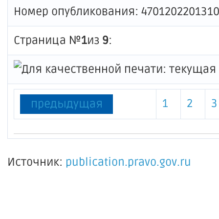
Номер опубликования: 470120220131
Страница №
1
из
9
:
1
2
3
предыдущая
Источник:
publication.pravo.gov.ru