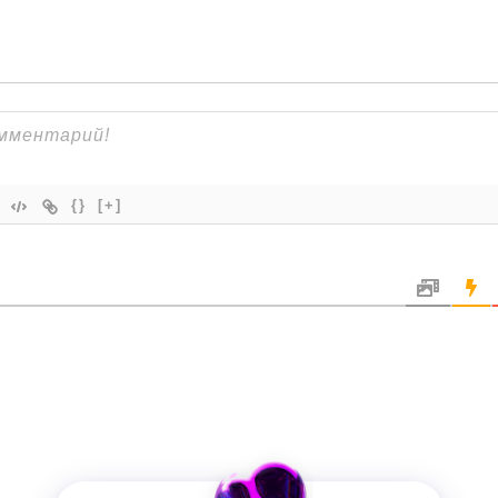
{}
[+]