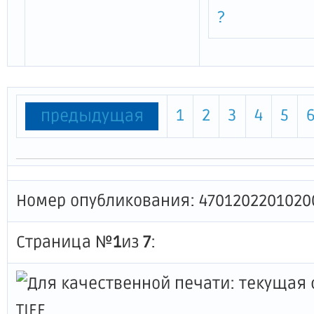
?
1
2
3
4
5
предыдущая
Номер опубликования: 4701202201020
Страница №
1
из
7
: