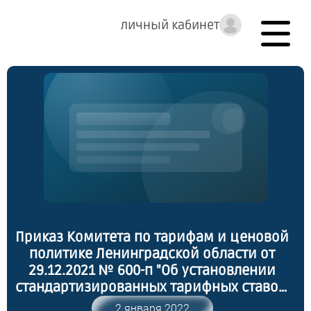
личный кабинет
Приказ Комитета по тарифам и ценовой
политике Ленинградской области от
29.12.2021 № 600-п "Об установлении
стандартизированных тарифных ставок,
определяющих величину платы за
2 января 2022