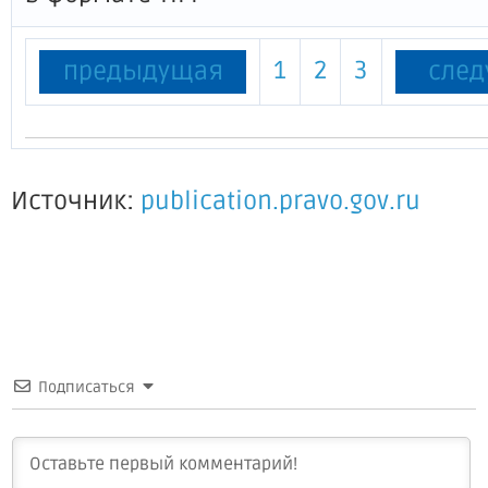
1
2
3
предыдущая
сле
Источник:
publication.pravo.gov.ru
Подписаться