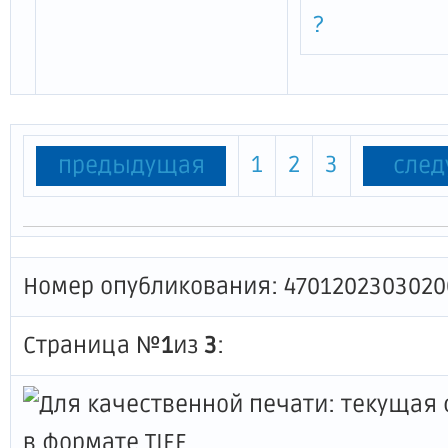
?
1
2
3
предыдущая
сле
Номер опубликования: 4701202303020
Страница №
1
из
3
: