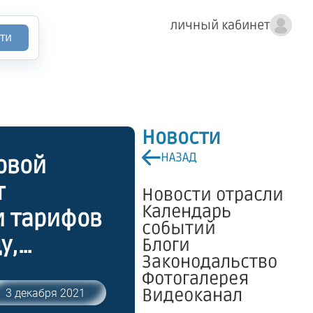
личный кабинет
ти
Новости
НАЗАД
овой
т
Новости отрасли
Календарь
и тарифов
событий
у,
Блоги
Законодальство
Фотогалерея
Видеоканал
3 декабря 2021