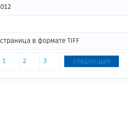
0012
1
2
3
следующая