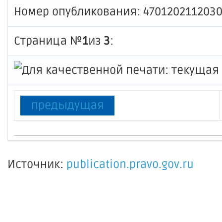
Номер опубликования: 470120211203
Страница №
1
из
3
:
предыдущая
Источник:
publication.pravo.gov.ru