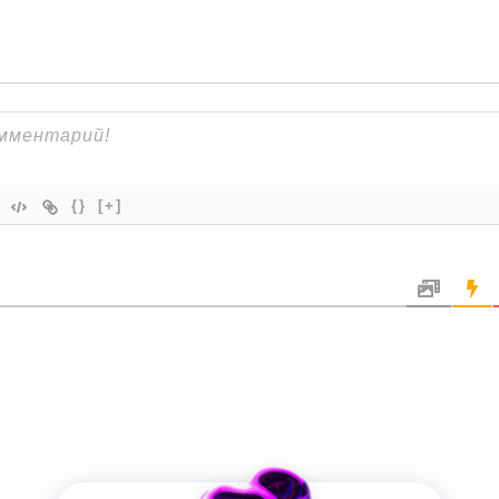
{}
[+]