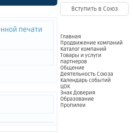
Вступить в Союз
е
зерский
енной печати
ям на
Главная
Продвижение компаний
ования
Каталог компаний
Товары и услуги
ие"
партнеров
Общение
она
Деятельность Союза
Календарь событий
"
ЦОК
Знак Доверия
Образование
Пропилеи