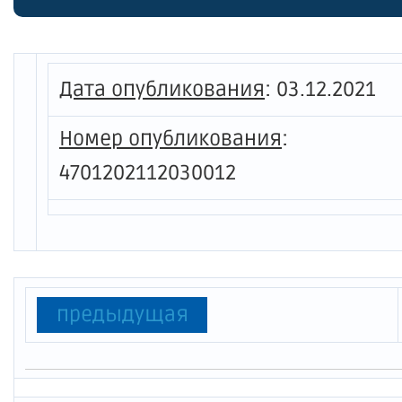
муници
Кузнеч
муници
Дата опубликования
:
03.12.2021
муници
Номер опубликования
:
террит
4701202112030012
"Кузне
Приозе
Ленинг
предыдущая