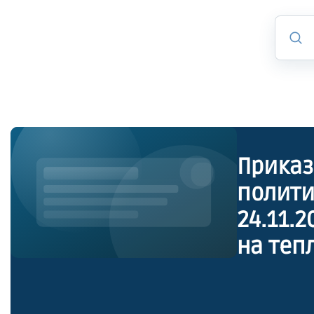
Приказ
полити
24.11.
на теп
поста
предпр