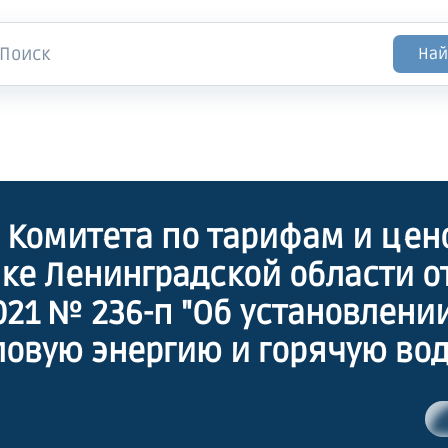
Най
 Комитета по тарифам и цен
ке Ленинградской области о
2021 № 236-п "Об установлени
ловую энергию и горячую вод
вляемые муниципальным
иятием "ТеплоГарант"