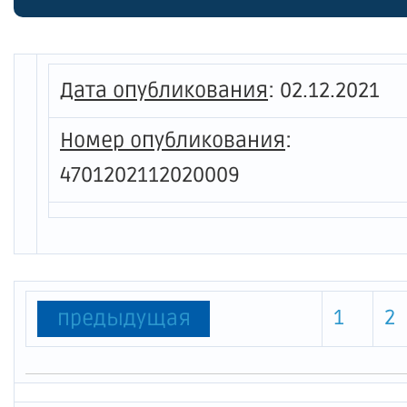
ответс
Всевол
Ленинг
Дата опубликования
:
02.12.2021
Номер опубликования
:
4701202112020009
1
2
предыдущая