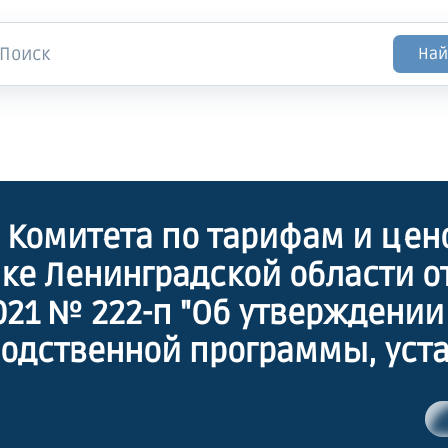
Най
 Комитета по тарифам и цен
ке Ленинградской области о
2021 № 222-п "Об утверждении
одственной программы, уст
в на водоотведение (поверх
е воды) общества с огранич