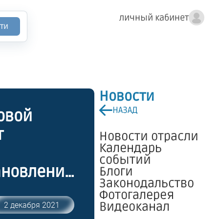
личный кабинет
ти
Новости
НАЗАД
овой
т
Новости отрасли
Календарь
событий
ановлении
Блоги
Законодальство
ностные
Фотогалерея
енной
Видеоканал
2 декабря 2021