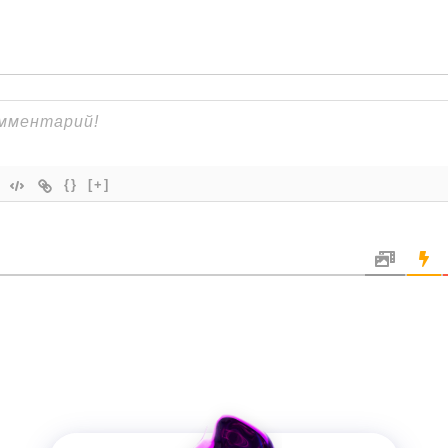
{}
[+]