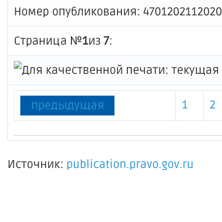
Номер опубликования: 470120211202
Страница №
1
из
7
:
1
2
предыдущая
Источник:
publication.pravo.gov.ru