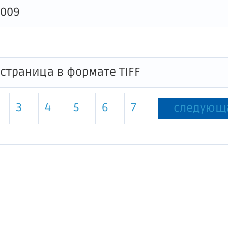
0009
3
4
5
6
7
следующ