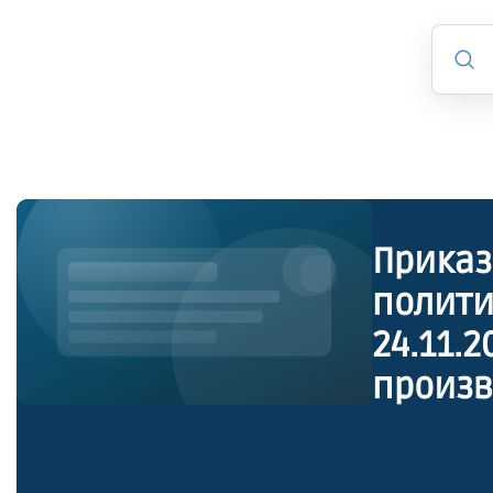
Приказ
полити
24.11.
произв
тарифо
сточны