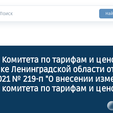
Най
 Комитета по тарифам и цен
ке Ленинградской области о
2021 № 219-п "О внесении изм
 комитета по тарифам и цен
ке Ленинградской области от
 2018 года № 184-п "Об уста