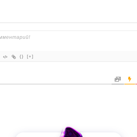
{}
[+]