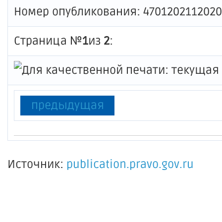
Номер опубликования: 470120211202
Страница №
1
из
2
:
предыдущая
Источник:
publication.pravo.gov.ru