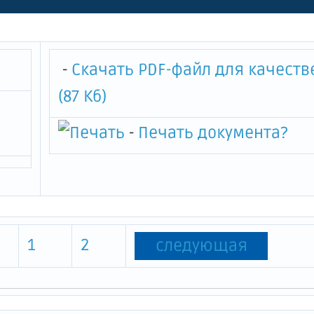
в на питьевую воду закрыто
ерного общества "Завод
ММАШ на 2019-2023 годы"
-
Скачать PDF-файл для качеств
(87 Кб)
-
Печать документа
?
1
2
следующая