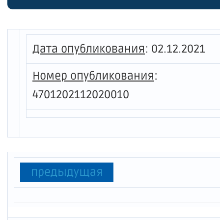
тарифо
акцион
ВНИИЗЕ
Дата опубликования
:
02.12.2021
Номер опубликования
:
4701202112020010
предыдущая