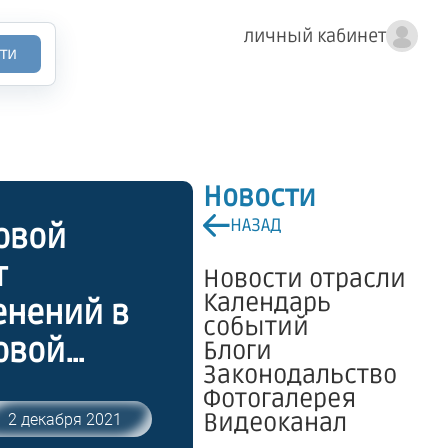
личный кабинет
ти
Новости
НАЗАД
овой
т
Новости отрасли
Календарь
енений в
событий
овой
Блоги
Законодальство
 9
Фотогалерея
новлении
Видеоканал
2 декабря 2021