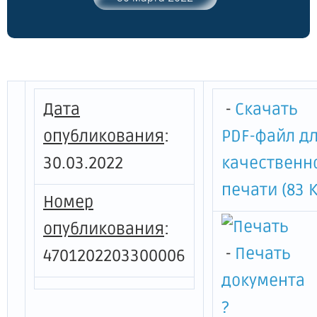
обществом с ограниченной
ответственностью
"Атомтеплоэлектросеть" (филиал в г.
Сосновый Бор) на территории
Сосновоборского городского округа
Ленинградской области, на 2022 год"
Дата
-
Скачать
опубликования
:
PDF-файл д
30.03.2022
качественн
печати (83 К
Номер
опубликования
:
-
Печать
4701202203300006
документа
?