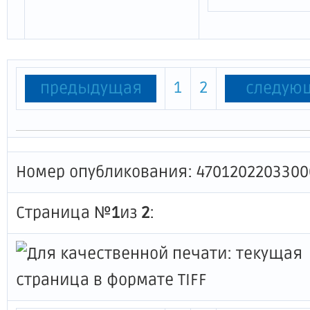
1
2
предыдущая
следую
Номер опубликования: 4701202203300
Страница №
1
из
2
: