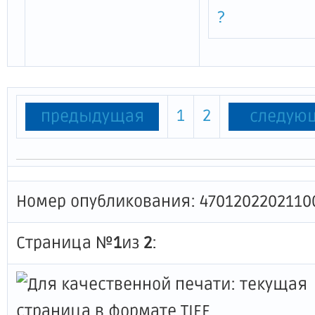
?
1
2
предыдущая
следую
Номер опубликования: 4701202202110
Страница №
1
из
2
: