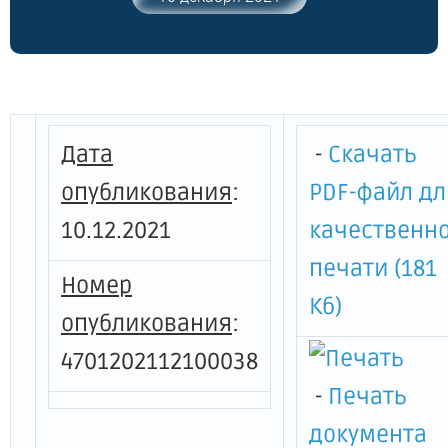
захоронению твердых коммунальных
отходов, оказываемые обществом с
ограниченной ответственностью
"Региональное агентство системного и
экологического менеджмента" в 2022-
2026 годах"
Дата
-
Скачать
опубликования
:
PDF-файл дл
10.12.2021
качественн
печати (181
Номер
Кб)
опубликования
:
4701202112100038
-
Печать
документа