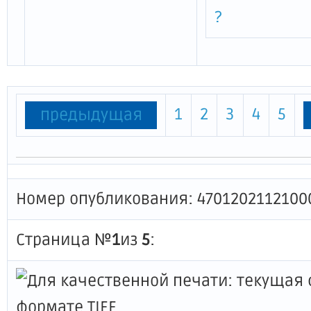
?
1
2
3
4
5
предыдущая
Номер опубликования: 4701202112100
Страница №
1
из
5
: