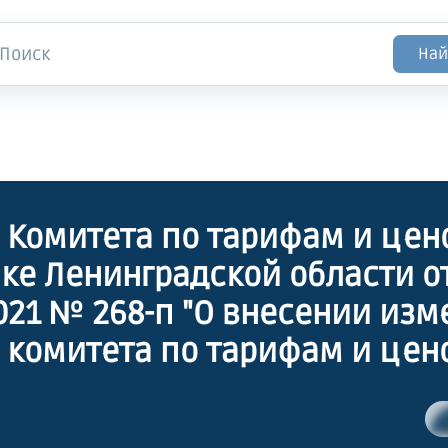
Най
 Комитета по тарифам и цен
ке Ленинградской области о
2021 № 268-п "О внесении изм
 комитета по тарифам и цен
ке Ленинградской области от
 2019 года № 372-п "Об уста