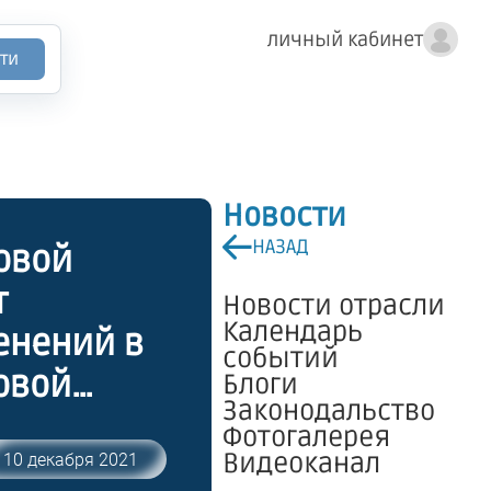
личный кабинет
ти
Новости
НАЗАД
овой
т
Новости отрасли
Календарь
енений в
событий
овой
Блоги
Законодальство
 28
Фотогалерея
новлении
Видеоканал
10 декабря 2021