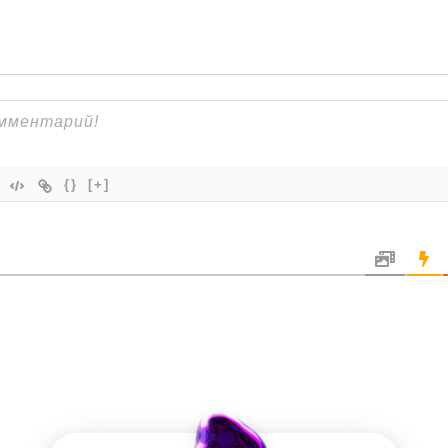
{}
[+]