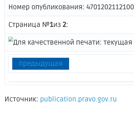
Номер опубликования: 470120211210
Страница №
1
из
2
:
предыдущая
Источник:
publication.pravo.gov.ru