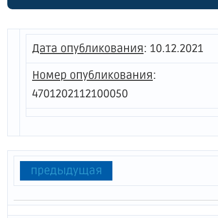
тарифо
воду о
ответс
Дата опубликования
:
10.12.2021
Инжини
Номер опубликования
:
4701202112100050
предыдущая