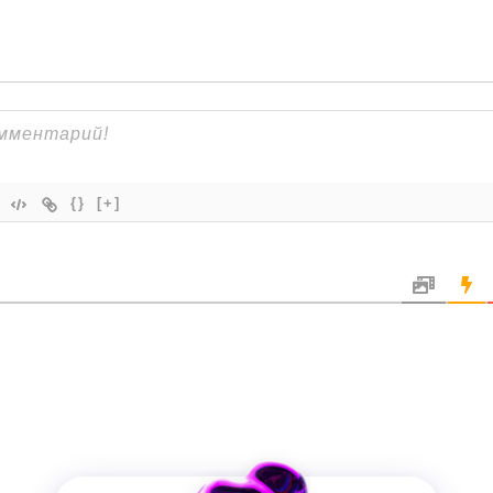
{}
[+]