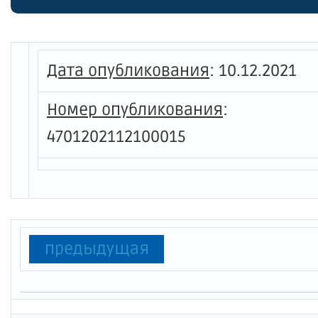
тарифо
общест
"Интех
Дата опубликования
:
10.12.2021
Номер опубликования
:
4701202112100015
предыдущая