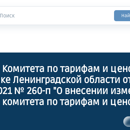
Най
 Комитета по тарифам и цен
ке Ленинградской области о
2021 № 260-п "О внесении из
 комитета по тарифам и цен
ке Ленинградской области от
я 2019 года № 453-п "Об уст