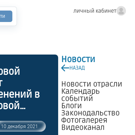
личный кабинет
ти
Новости
НАЗАД
овой
т
Новости отрасли
Календарь
менений в
событий
овой
Блоги
Законодальство
 13
Фотогалерея
ановлении
Видеоканал
10 декабря 2021