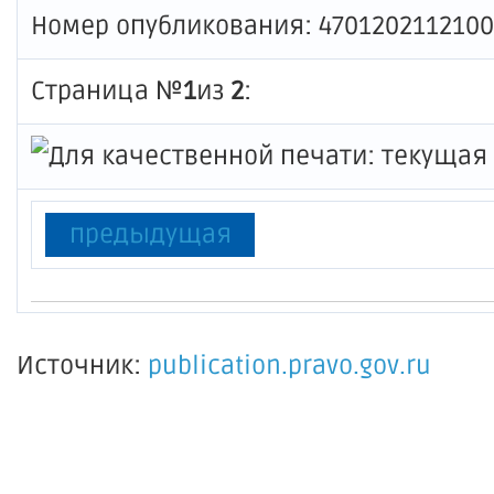
Номер опубликования: 4701202112100
Страница №
1
из
2
:
предыдущая
Источник:
publication.pravo.gov.ru