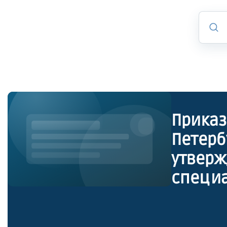
Приказ
Петерб
утверж
специа
наград
междун