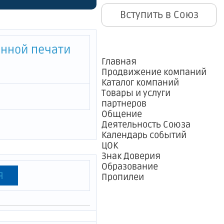
инений, в
Вступить в Союз
енной печати
тербурга,
Главная
Продвижение компаний
ственной
Каталог компаний
Товары и услуги
рга в
партнеров
Общение
Деятельность Союза
Календарь событий
ЦОК
Знак Доверия
Образование
я
Пропилеи