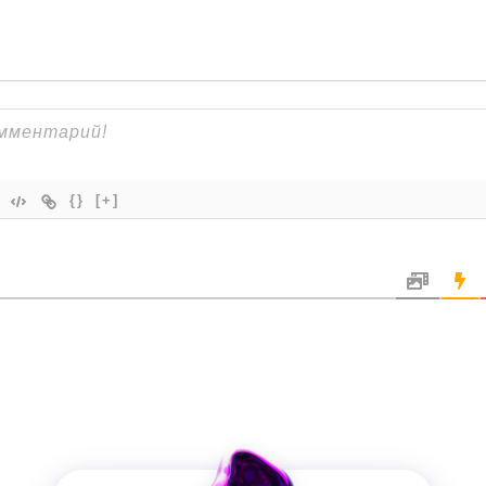
{}
[+]