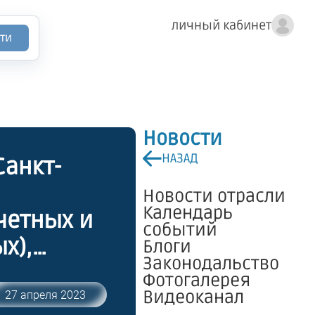
личный кабинет
ти
Новости
НАЗАД
Санкт-
Новости отрасли
Календарь
четных и
событий
х),
Блоги
Законодальство
Фотогалерея
тических
Видеоканал
27 апреля 2023