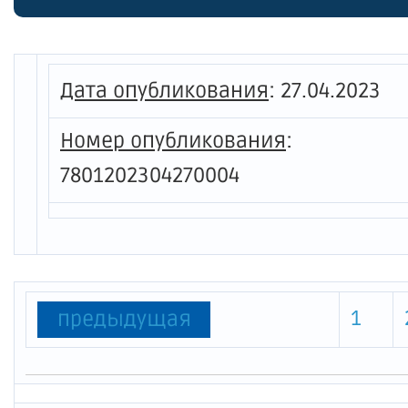
партий
том чи
органи
Дата опубликования
:
27.04.2023
гражда
Номер опубликования
:
замещ
7801202304270004
гражда
Комите
1
предыдущая