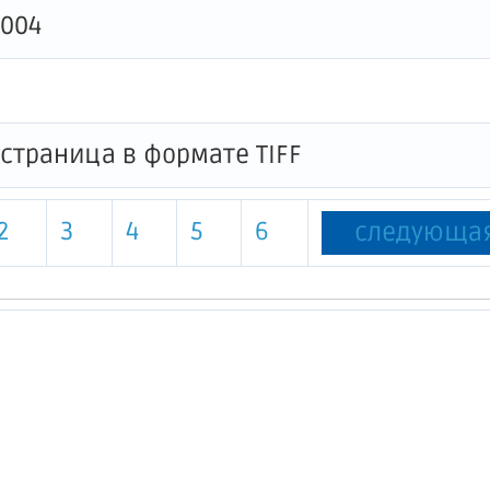
0004
2
3
4
5
6
следующа