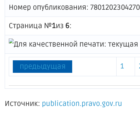
Номер опубликования: 780120230427
Страница №
1
из
6
:
1
предыдущая
Источник:
publication.pravo.gov.ru