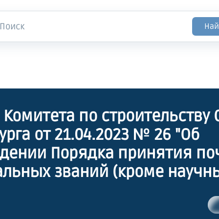
Най
 Комитета по строительству 
урга от 21.04.2023 № 26 "Об
дении Порядка принятия по
льных званий (кроме научны
 иностранных государств,
ародных организаций, поли