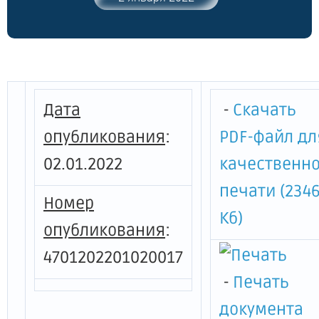
значения "Адмиралтейские ворота", 1797
г., входящего в состав объекта
культурного наследия федерального
значения "Ансамбль Гатчинского дворца
и парка", расположенного по адресу:
Ленинградская область, Гатчинский
Дата
-
Скачать
район, г. Гатчина, Дворцовый парк"
опубликования
:
PDF-файл дл
02.01.2022
качественн
печати (234
Номер
Кб)
опубликования
:
4701202201020017
-
Печать
документа