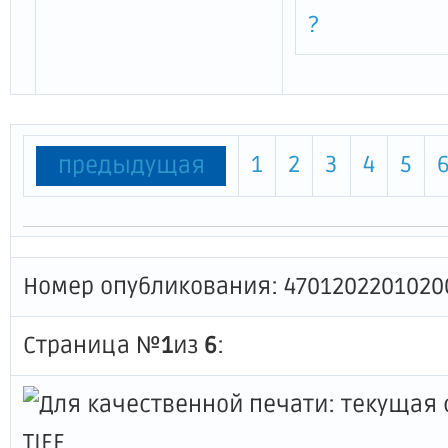
?
1
2
3
4
5
предыдущая
Номер опубликования: 4701202201020
Страница №
1
из
6
: