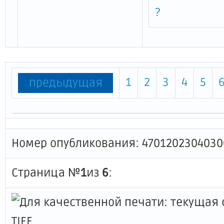
?
1
2
3
4
5
предыдущая
Номер опубликования: 4701202304030
Страница №
1
из
6
: