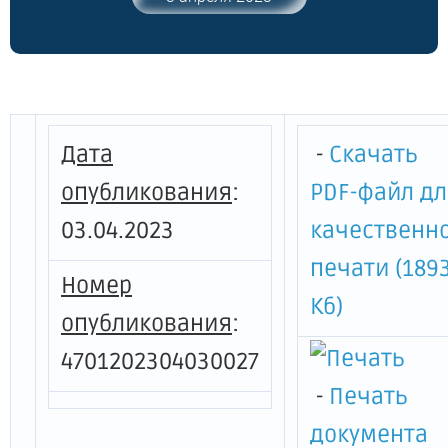
наследия "Административное здание",
расположенного по адресу:
Ленинградская область, Тихвинский
район, город Тихвин, пл. Свободы, д. 5"
Дата
-
Скачать
опубликования
:
PDF-файл д
03.04.2023
качественн
печати (189
Номер
Кб)
опубликования
:
4701202304030027
-
Печать
документа