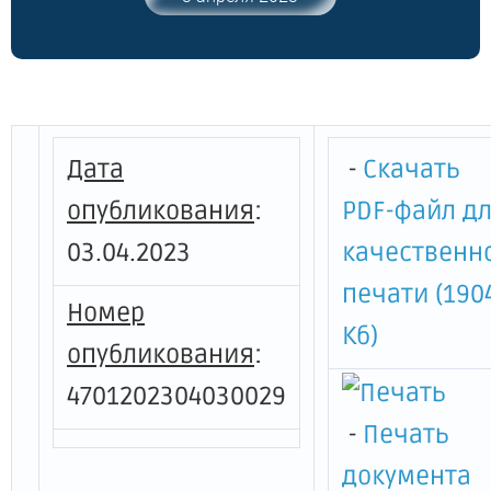
наследия "Гостиный двор",
расположенного по адресу:
Ленинградская область, Тихвинский
район, город Тихвин, пл. Свободы, д. 8"
Дата
-
Скачать
опубликования
:
PDF-файл д
03.04.2023
качественн
печати (190
Номер
Кб)
опубликования
:
4701202304030029
-
Печать
документа