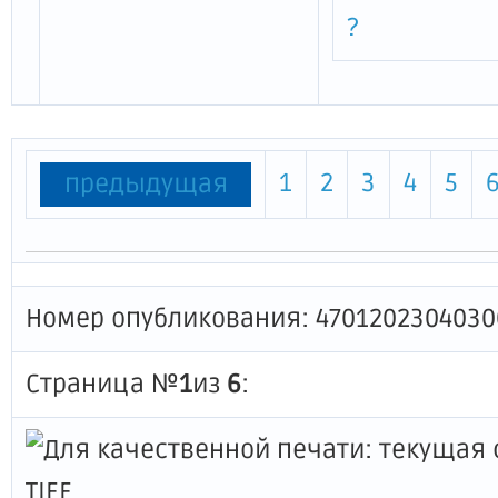
?
1
2
3
4
5
предыдущая
Номер опубликования: 4701202304030
Страница №
1
из
6
: