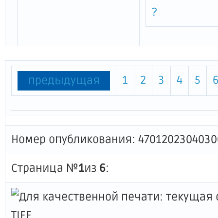
?
1
2
3
4
5
предыдущая
Номер опубликования: 4701202304030
Страница №
1
из
6
: