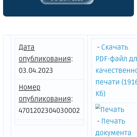
наследия "Жилой дом с лавкой",
расположенного по адресу:
Ленинградская область, Тихвинский
район, город Тихвин, ул. Пионерская, д.
1"
Дата
-
Скачать
опубликования
:
PDF-файл д
03.04.2023
качественн
печати (191
Номер
Кб)
опубликования
:
4701202304030002
-
Печать
документа