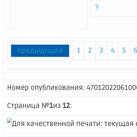
?
1
2
3
4
5
предыдущая
Номер опубликования: 4701202206100
Страница №
1
из
12
: