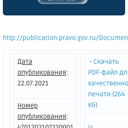
среднего бизнеса и потребительского
рынка Ленинградской области от 13
апреля 2020 года №8 "Об организации
мониторинга деятельности субъектов
малого и среднего
http://publication.pravo.gov.ru/Docume
предпринимательства и
потребительского рынка в
Ленинградской области в 2020-2023
годах"
Дата
-
Скачать
опубликования
:
PDF-файл дл
22.07.2021
качественн
печати (264
Кб)
Номер
опубликования
:
4701202107220001