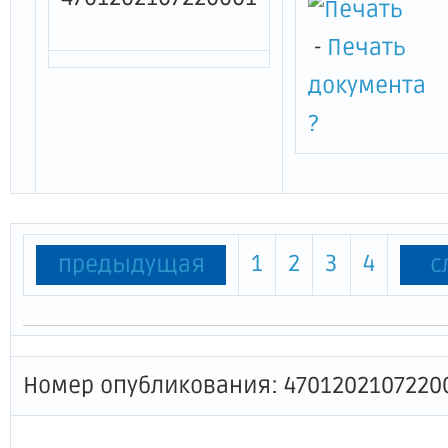
-
Печать
документа
?
1
2
3
4
предыдущая
с
Номер опубликования: 4701202107220