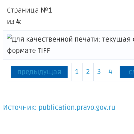
Страница №
1
из
4
:
1
2
3
4
предыдущая
с
Источник: publication.pravo.gov.ru