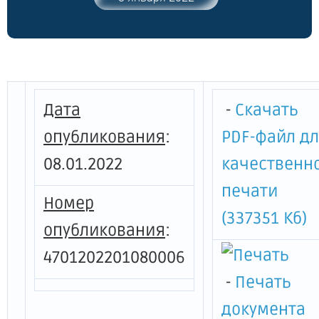
01.11.2018 года № 22 "Об утверждении
лесохозяйственного регламента Северо-
Западного лесничества Ленинградской
области"
Дата
-
Скачать
опубликования
:
PDF-файл д
08.01.2022
качественн
печати
Номер
(337351 Кб)
опубликования
:
4701202201080006
-
Печать
документа