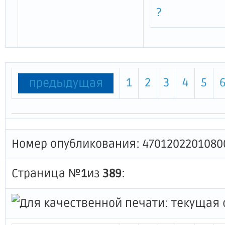
?
1
2
3
4
5
предыдущая
Номер опубликования: 4701202201080
Страница №
1
из
389
: