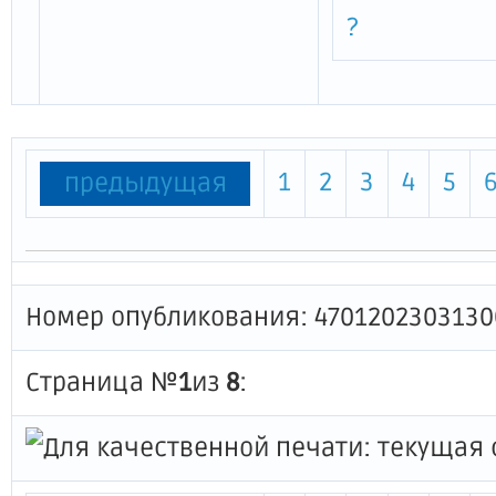
?
1
2
3
4
5
предыдущая
Номер опубликования: 4701202303130
Страница №
1
из
8
: