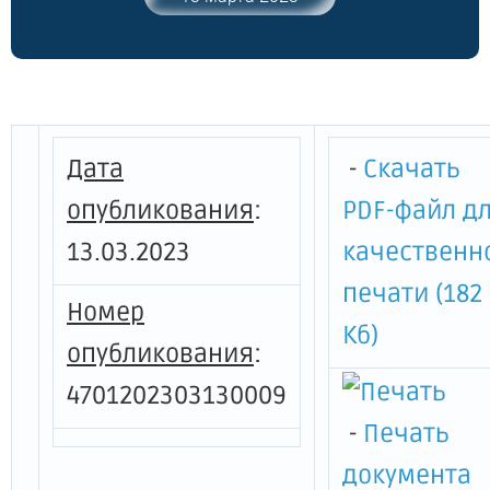
утверждении формы договора для
предоставления грантов в форме
субсидий из областного бюджета
Ленинградской области юридическим
лицам и индивидуальным
предпринимателям (за исключением
Дата
-
Скачать
государственных (муниципальных)
учреждений) на реализацию
опубликования
:
PDF-файл д
медиапроектов"
13.03.2023
качественн
печати (182
Номер
Кб)
опубликования
:
4701202303130009
-
Печать
документа