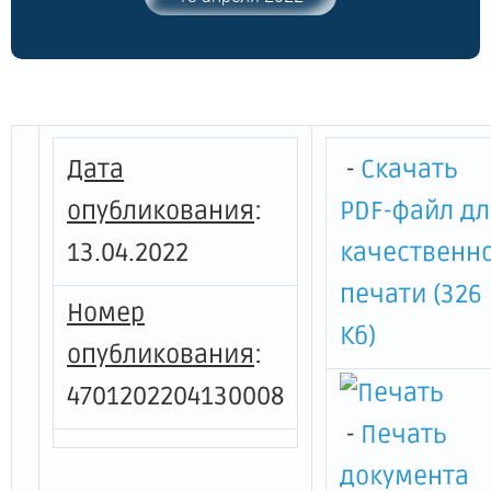
казенных учреждений,
подведомственных комитету по
культуре и туризму Ленинградской
области и признании утратившим силу
приказа комитета по культуре
Ленинградской области от 21 июля 2009
Дата
-
Скачать
года № 56"
опубликования
:
PDF-файл д
13.04.2022
качественн
печати (326
Номер
Кб)
опубликования
:
4701202204130008
-
Печать
документа