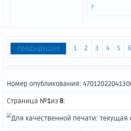
?
1
2
3
4
5
предыдущая
Номер опубликования: 4701202204130
Страница №
1
из
8
: