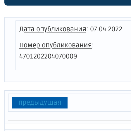
движен
автомо
регион
Дата опубликования
:
07.04.2022
Огоньк
Номер опубликования
:
муници
4701202204070009
област
предыдущая