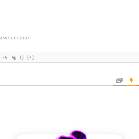
{}
[+]