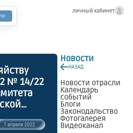
личный кабинет
ти
Новости
НАЗАД
яйству
22 № 14/22
Новости отрасли
Календарь
омитета
событий
дской
Блоги
Законодальство
/13 "О
Фотогалерея
Видеоканал
7 апреля 2022