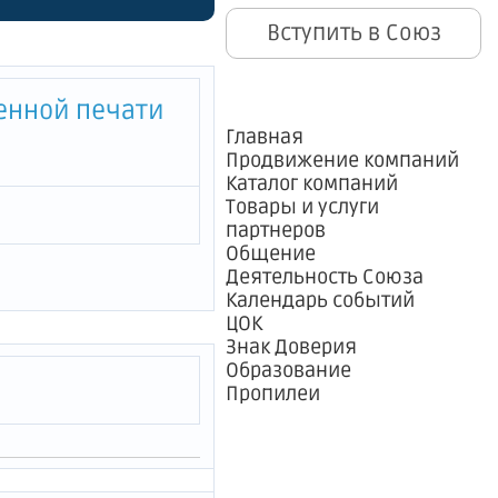
о
Вступить в Союз
ьзования
 -
енной печати
гском
Главная
Продвижение компаний
дской
Каталог компаний
Товары и услуги
партнеров
Общение
Деятельность Союза
Календарь событий
ЦОК
Знак Доверия
Образование
Пропилеи