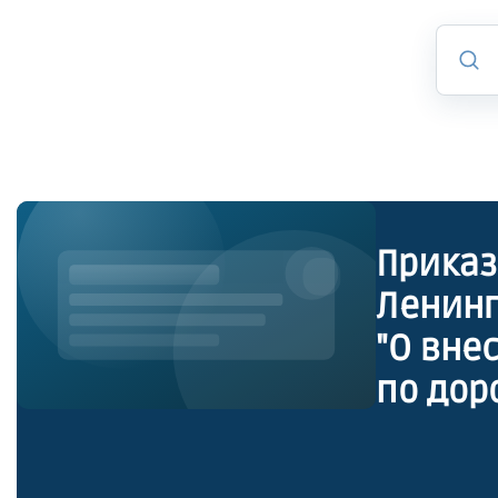
Приказ
Ленинг
"О вне
по дор
област
введен