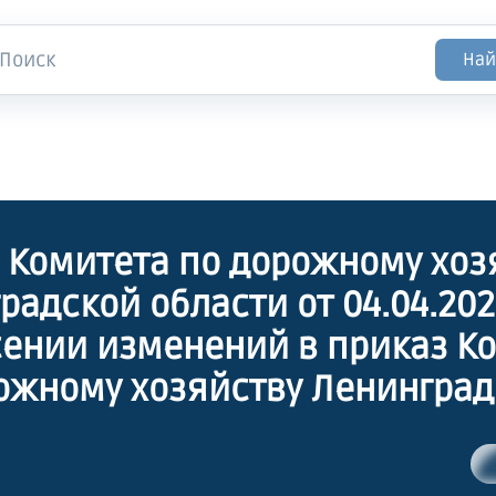
Най
 Комитета по дорожному хоз
радской области от 04.04.20
сении изменений в приказ К
ожному хозяйству Ленингра
и от 2 декабря 2013 года № 18
ии временного ограничения