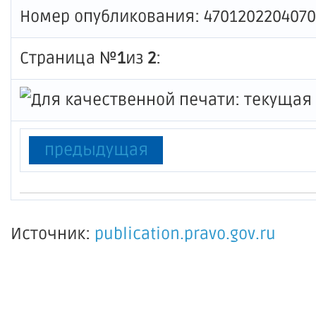
Номер опубликования: 470120220407
Страница №
1
из
2
:
предыдущая
Источник:
publication.pravo.gov.ru