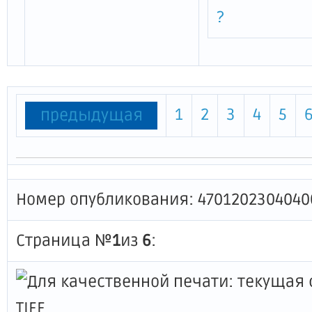
?
1
2
3
4
5
предыдущая
Номер опубликования: 4701202304040
Страница №
1
из
6
: