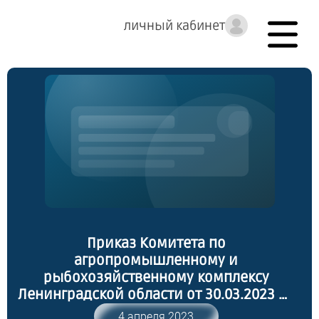
личный кабинет
Приказ Комитета по
агропромышленному и
рыбохозяйственному комплексу
Ленинградской области от 30.03.2023 №
14 "О внесении изменений в приказ
4 апреля 2023