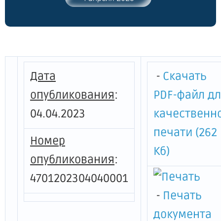
комитета по агропромышленному и
рыбохозяйственному комплексу
Ленинградской области от 13 апреля
2020 года № 17 "Об утверждении форм
документов для предоставления
субсидий в рамках государственной
Дата
-
Скачать
программы Ленинградской области
"Комплексное развитие сельских
опубликования
:
PDF-файл д
территорий Ленинградской области"
04.04.2023
качественн
печати (262
Номер
Кб)
опубликования
:
4701202304040001
-
Печать
документа