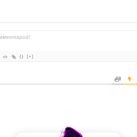
{}
[+]