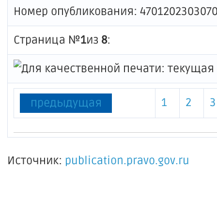
Номер опубликования: 470120230307
Страница №
1
из
8
:
1
2
3
предыдущая
Источник:
publication.pravo.gov.ru