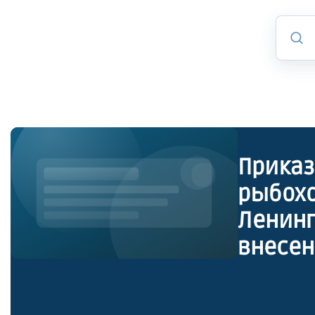
Приказ
рыбохо
Ленинг
внесен
агроп
компле