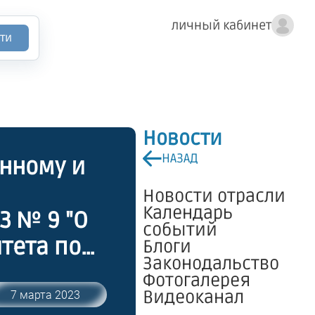
личный кабинет
ти
Новости
НАЗАД
нному и
Новости отрасли
Календарь
3 № 9 "О
событий
тета по
Блоги
Законодальство
твенному
Фотогалерея
т 6 марта
Видеоканал
7 марта 2023