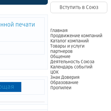
орм
Вступить в Союз
бсидий в
ы
енной печати
сельского
Главная
Продвижение компаний
и о
Каталог компаний
Товары и услуги
льных
партнеров
Общение
шленному
Деятельность Союза
Календарь событий
ЦОК
Знак Доверия
Образование
ющая
Пропилеи