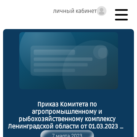
личный кабинет
Приказ Комитета по
агропромышленному и
рыбохозяйственному комплексу
Ленинградской области от 01.03.2023 №
8 "О внесении изменений в приказ
7 марта 2023