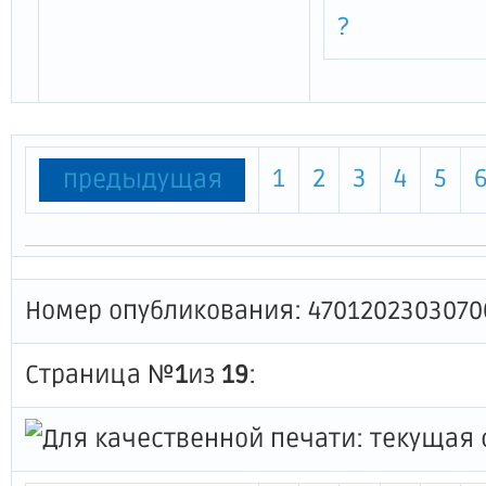
?
1
2
3
4
5
предыдущая
Номер опубликования: 4701202303070
Страница №
1
из
19
: