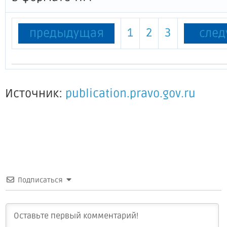
1
2
3
предыдущая
сле
Источник:
publication.pravo.gov.ru
Подписаться