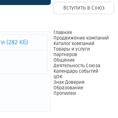
ные
Вступить в Союз
рбурга
й Санкт-
сведения
Главная
Продвижение компаний
 (282 Кб)
Каталог компаний
Товары и услуги
рактера,
партнеров
Общение
уществе и
Деятельность Союза
Календарь событий
рактера
ЦОК
Знак Доверия
Образование
Пропилеи