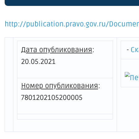
замеще
гражда
http://publication.pravo.gov.ru/Docum
Комите
Петерб
Дата опубликования
:
-
Ск
о свои
20.05.2021
обязат
а такж
Номер опубликования
:
обязат
7801202105200005
своих с
несове