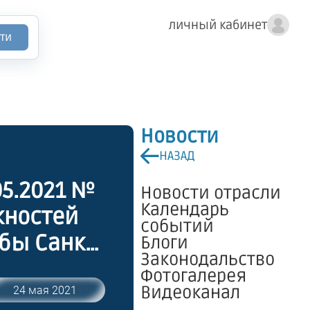
личный кабинет
ти
Новости
НАЗАД
05.2021 №
Новости отрасли
Календарь
событий
бы Санкт-
Блоги
Законодальство
нных
Фотогалерея
Видеоканал
24 мая 2021