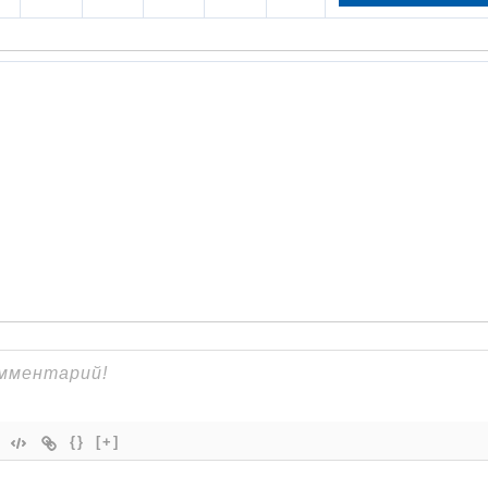
{}
[+]