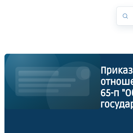
Приказ
отноше
65-п "Об утверждении Перечня должностей
госуда
Петерб
отноше