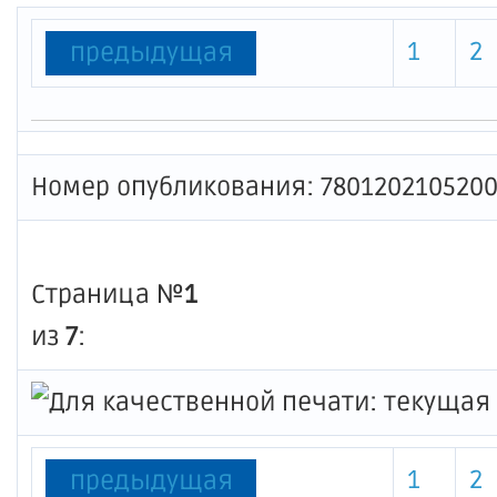
1
2
предыдущая
Номер опубликования: 780120210520
Страница №
1
из
7
:
1
2
предыдущая