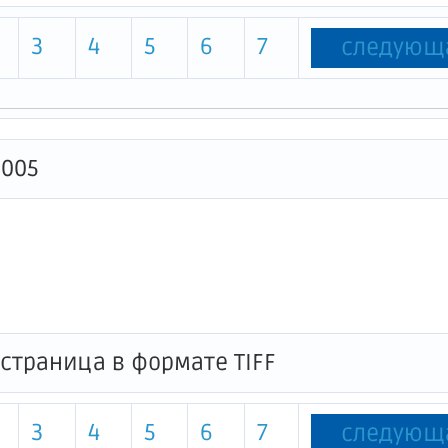
3
4
5
6
7
следующ
0005
3
4
5
6
7
следующ