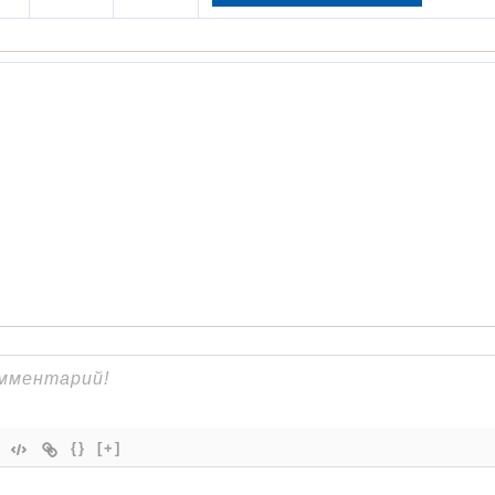
{}
[+]