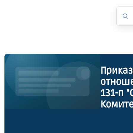
Приказ
отноше
131-п "О внесении изменений в приказ
Комите
Петербу