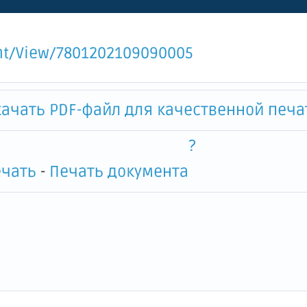
ent/View/7801202109090005
качать PDF-файл для качественной печат
?
-
Печать документа