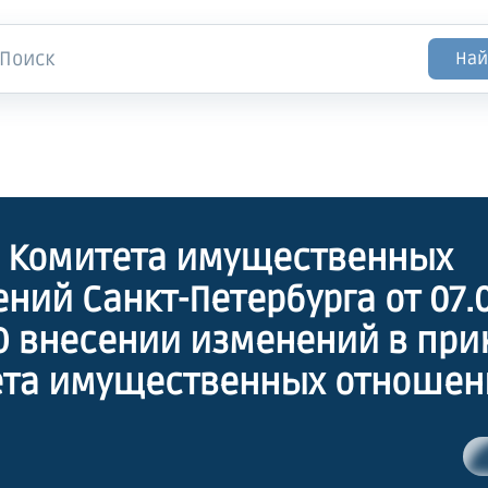
Най
 Комитета имущественных
ний Санкт-Петербурга от 07.
та имущественных отношени
рга от 28.11.2018 № 130-п"