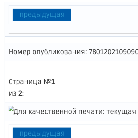
предыдущая
Номер опубликования: 780120210909
Страница №
1
из
2
:
предыдущая