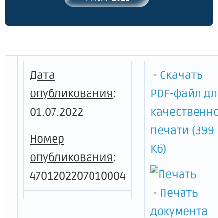
образования "Свердловское городское
поселение" Всеволожского
муниципального района Ленинградской
области"
Дата
-
Скачать
опубликования
:
PDF-файл дл
01.07.2022
качественн
печати (399
Номер
Кб)
опубликования
:
4701202207010004
-
Печать
документа