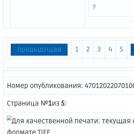
?
1
2
3
4
5
предыдущая
Номер опубликования: 4701202207010
Страница №
1
из
5
: