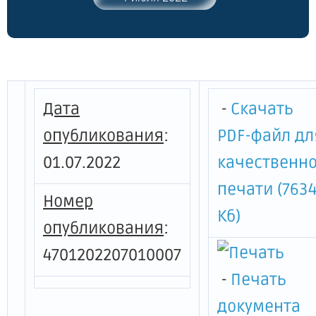
образования Веревское сельское
поселение Гатчинского муниципального
района Ленинградской области"
Дата
-
Скачать
опубликования
:
PDF-файл дл
01.07.2022
качественн
печати (763
Номер
Кб)
опубликования
:
4701202207010007
-
Печать
документа