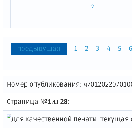
?
1
2
3
4
5
предыдущая
Номер опубликования: 4701202207010
Страница №
1
из
28
: