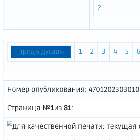
?
1
2
3
4
5
предыдущая
Номер опубликования: 4701202303010
Страница №
1
из
81
: