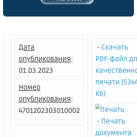
образования "Юкковское сельское
поселение" Всеволожского
муниципального района Ленинградской
области"
Дата
-
Скачать
опубликования
:
PDF-файл д
01.03.2023
качественн
печати (534
Номер
Кб)
опубликования
:
4701202303010002
-
Печать
документа