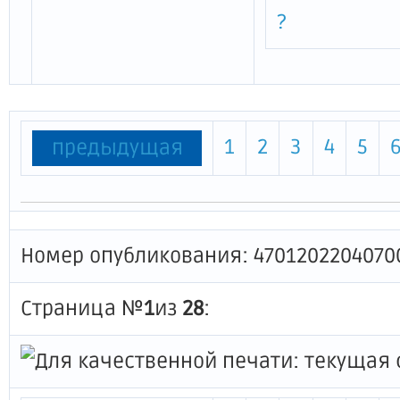
?
1
2
3
4
5
предыдущая
Номер опубликования: 4701202204070
Страница №
1
из
28
: