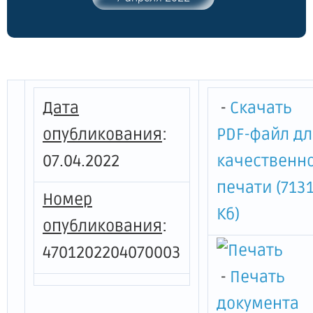
47:20:0907003 в районе ул. Жукова и ул.
Октябрьской г. Кингисеппа
Ленинградской области"
Дата
-
Скачать
опубликования
:
PDF-файл д
07.04.2022
качественн
печати (713
Номер
Кб)
опубликования
:
4701202204070003
-
Печать
документа