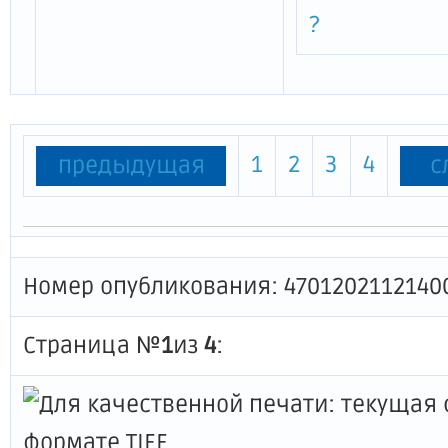
?
1
2
3
4
предыдущая
с
Номер опубликования: 4701202112140
Страница №
1
из
4
: