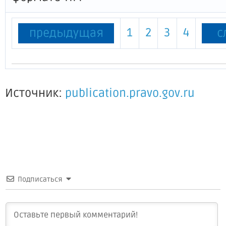
1
2
3
4
предыдущая
с
Источник:
publication.pravo.gov.ru
Подписаться