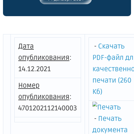
осуществление закупок на поставку
товара, выполнение работ, оказание
услуг и о признании утратившим силу
приказа Комитета государственного
заказа Ленинградской области от 08
сентября 2021 года № 17-п"
Дата
-
Скачать
опубликования
:
PDF-файл дл
14.12.2021
качественн
печати (260
Номер
Кб)
опубликования
:
4701202112140003
-
Печать
документа