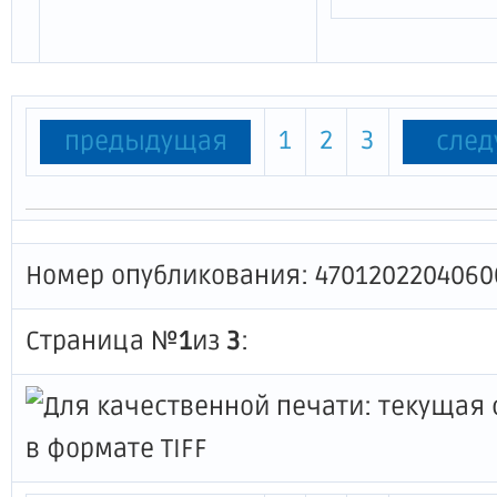
1
2
3
предыдущая
сле
Номер опубликования: 4701202204060
Страница №
1
из
3
: