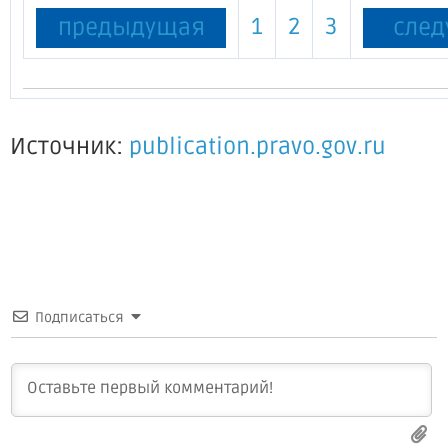
1
2
3
предыдущая
сле
Источник:
publication.pravo.gov.ru
Подписаться