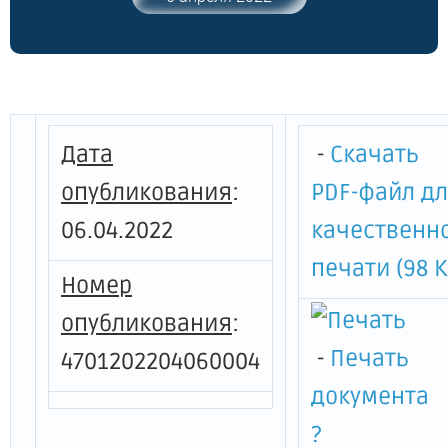
2016 года № 18-02/01-05-77 "О порядках
осуществления расчета, мониторинга и
проверок отчетности о соблюдении
нормативов формирования расходов на
содержание органов местного
самоуправления муниципальных
Дата
-
Скачать
образований Ленинградской области"
опубликования
:
PDF-файл д
06.04.2022
качественн
печати (98 К
Номер
опубликования
:
-
Печать
4701202204060004
документа
?