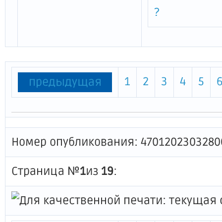
?
1
2
3
4
5
предыдущая
Номер опубликования: 4701202303280
Страница №
1
из
19
: