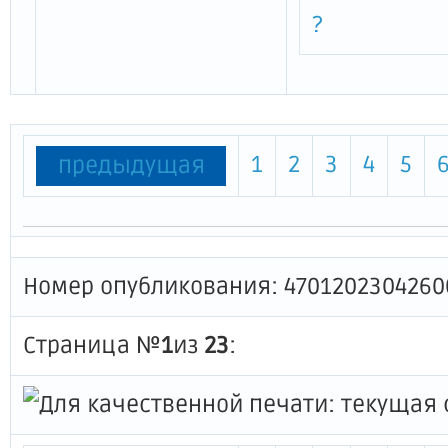
?
1
2
3
4
5
предыдущая
Номер опубликования: 4701202304260
Страница №
1
из
23
: