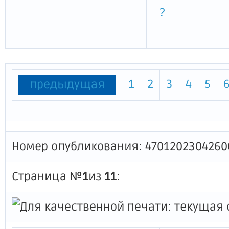
?
1
2
3
4
5
предыдущая
Номер опубликования: 4701202304260
Страница №
1
из
11
: