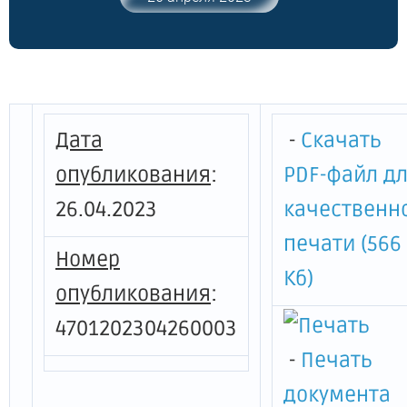
2017 года № 18-02/01-05-86 "Об
утверждении типовых форм
соглашений о предоставлении
субсидий из областного бюджета
некоммерческим организациям, не
являющимся государственными
Дата
-
Скачать
учреждениями"
опубликования
:
PDF-файл д
26.04.2023
качественн
печати (566
Номер
Кб)
опубликования
:
4701202304260003
-
Печать
документа