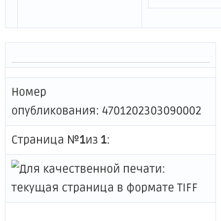
Номер
опубликования: 4701202303090002
Страница №
1
из
1
: