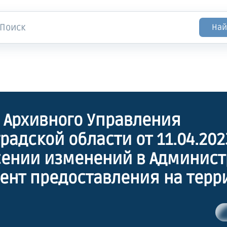
Най
 Архивного Управления
радской области от 11.04.202
сении изменений в Админис
ент предоставления на терр
радской области государств
 "Проставление апостиля на 