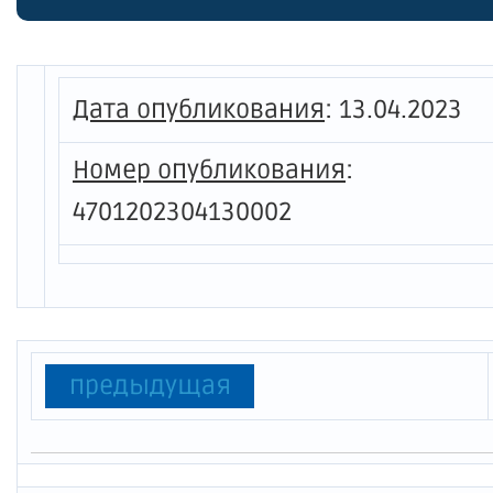
справк
архивн
приказ
Дата опубликования
:
13.04.2023
Ленинг
Номер опубликования
:
года №
4701202304130002
силу п
Ленинг
№ 8-П"
предыдущая