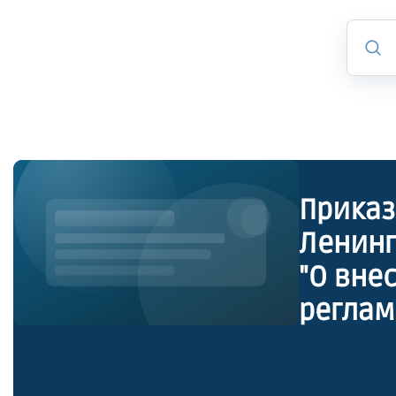
Приказ
Ленинг
"О вне
реглам
Ленинг
услуги