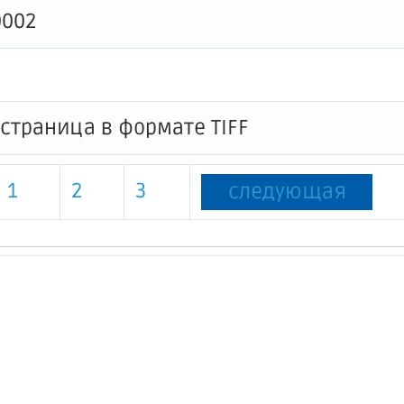
0002
1
2
3
следующая