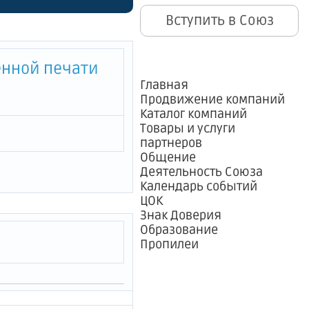
иях
Вступить в Союз
ный
енной печати
я 2017
Главная
Продвижение компаний
ратившим
Каталог компаний
Товары и услуги
я
партнеров
Общение
2023 года
Деятельность Союза
Календарь событий
ЦОК
Знак Доверия
Образование
Пропилеи