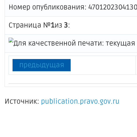
Номер опубликования: 470120230413
Страница №
1
из
3
:
предыдущая
Источник:
publication.pravo.gov.ru