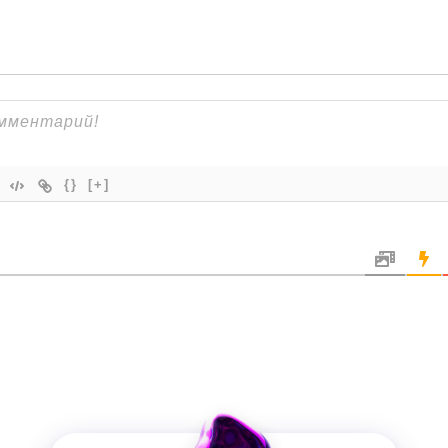
{}
[+]