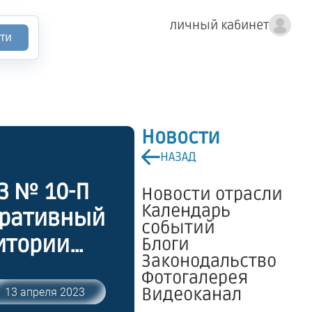
личный кабинет
ти
Новости
НАЗАД
3 № 10-П
Новости отрасли
Календарь
тративный
событий
итории
Блоги
Законодальство
енной
Фотогалерея
архивных
Видеоканал
13 апреля 2023