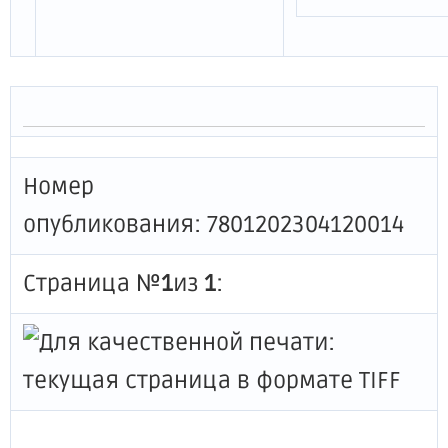
Номер
опубликования: 7801202304120014
Страница №
1
из
1
: