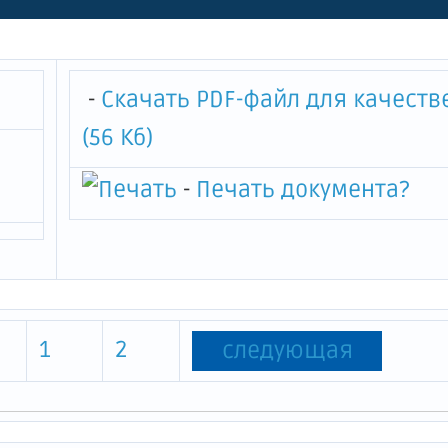
-
Скачать PDF-файл для качеств
(56 Кб)
-
Печать документа
?
1
2
следующая