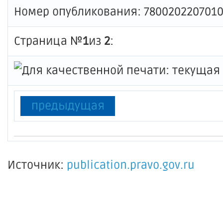
Номер опубликования: 780020220701
Страница №
1
из
2
:
предыдущая
Источник:
publication.pravo.gov.ru