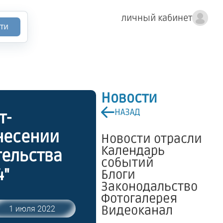
личный кабинет
ти
Новости
НАЗАД
т-
внесении
Новости отрасли
Календарь
тельства
событий
4"
Блоги
Законодальство
Фотогалерея
Видеоканал
1 июля 2022