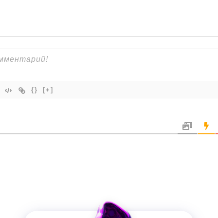
{}
[+]