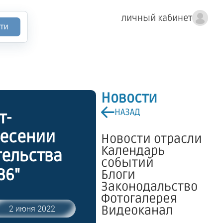
личный кабинет
ти
Новости
НАЗАД
т-
несении
Новости отрасли
Календарь
тельства
событий
36"
Блоги
Законодальство
Фотогалерея
Видеоканал
2 июня 2022