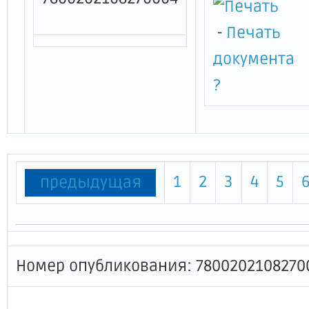
-
Печать
документа
?
1
2
3
4
5
предыдущая
Номер опубликования: 7800202108270