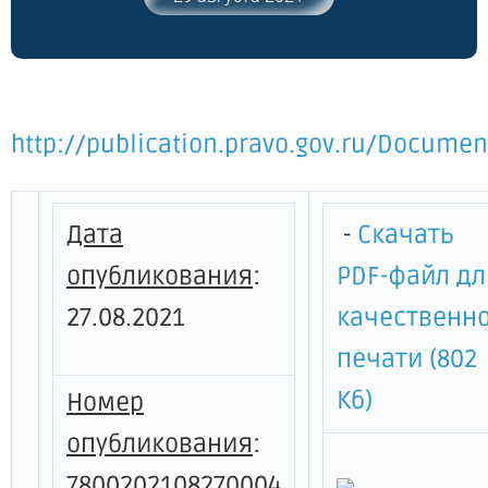
Санкт-Петербурга в целях возмещения
затрат на производство и размещение
социальной рекламы и о внесении
изменений в постановление
Правительства Санкт-Петербурга от
http://publication.pravo.gov.ru/Docume
01.04.2008 №321"
Дата
-
Скачать
опубликования
:
PDF-файл дл
27.08.2021
качественн
печати (802
Кб)
Номер
опубликования
:
7800202108270004