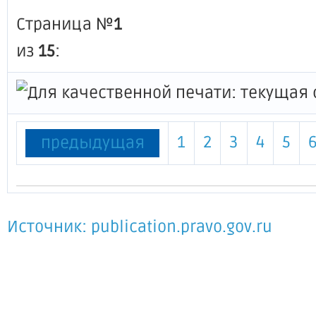
Страница №
1
из
15
:
1
2
3
4
5
предыдущая
Источник: publication.pravo.gov.ru