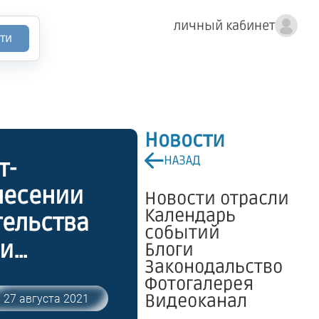
личный кабинет
ти
Новости
НАЗАД
т-
внесении
Новости отрасли
Календарь
тельства
событий
 и
Блоги
Законодальство
го
Фотогалерея
приятия
Видеоканал
27 августа 2021