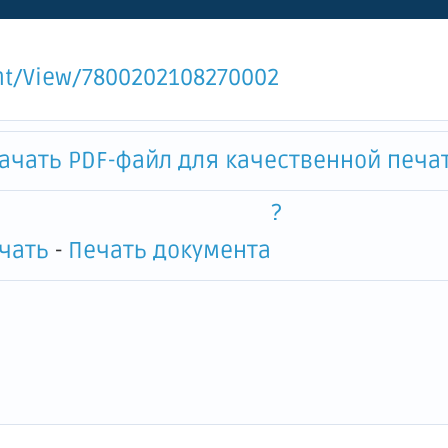
ское управление инвентариз
и недвижимости"
ent/View/7800202108270002
ачать PDF-файл для качественной печати
?
-
Печать документа