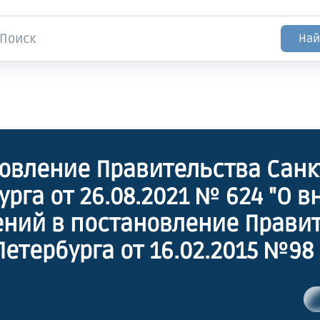
Най
овление Правительства Санк
урга от 26.08.2021 № 624 "О 
ний в постановление Прави
Петербурга от 16.02.2015 №98
низации Санкт-Петербургско
рственного унитарного пред