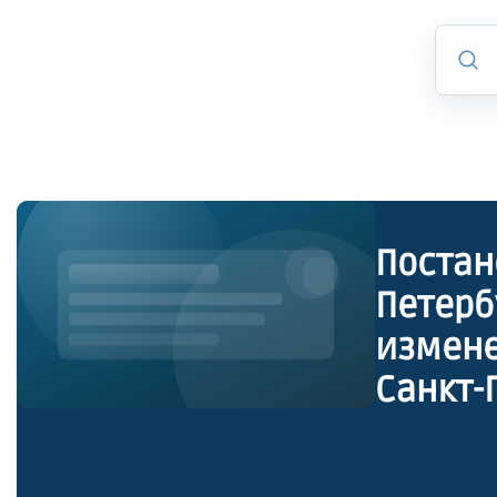
Постан
Петерб
измене
Санкт-
реорга
госуда