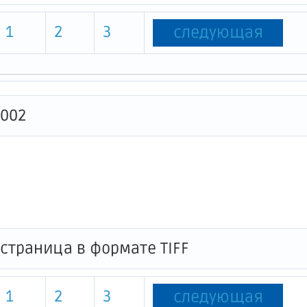
1
2
3
следующая
0002
1
2
3
следующая