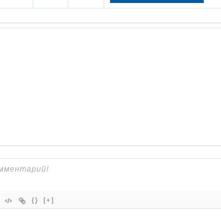
{}
[+]