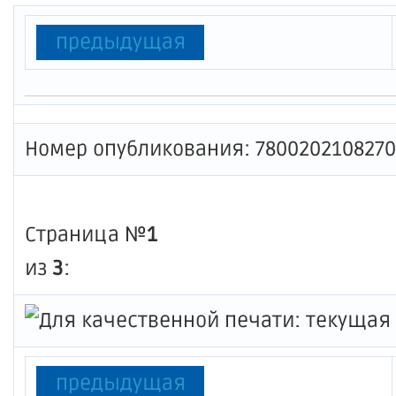
предыдущая
Номер опубликования: 780020210827
Страница №
1
из
3
:
предыдущая