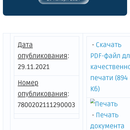
предпринимателям, осуществившим
строительство объектов заправки
транспортных средств
компримированным (сжатым)
природным газом, на компенсацию
части затрат по строительству данных
Дата
-
Скачать
объектов"
опубликования
:
PDF-файл д
29.11.2021
качественн
печати (894
Номер
Кб)
опубликования
:
7800202111290003
-
Печать
документа