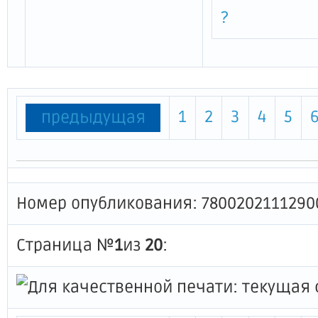
?
1
2
3
4
5
предыдущая
Номер опубликования: 7800202111290
Страница №
1
из
20
: