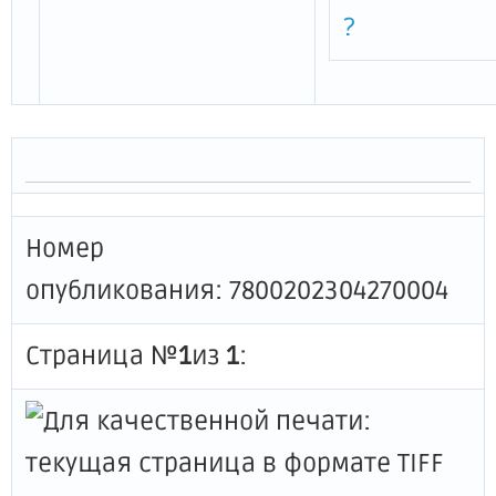
?
Номер
опубликования: 7800202304270004
Страница №
1
из
1
: