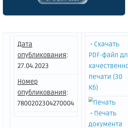
линией р.Невы, береговой линией
р.Славянки, проектируемой
магистралью, границами
проектируемых кварталов, Усть-
Славянки, в Невском районе,
утвержденной постановлением
Дата
-
Скачать
Правительства Санкт-Петербурга от
13.07.2011 № 1018, не подлежащей
опубликования
:
PDF-файл д
применению"
27.04.2023
качественн
печати (30
Номер
Кб)
опубликования
:
7800202304270004
-
Печать
документа