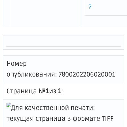
?
Номер
опубликования: 7800202206020001
Страница №
1
из
1
: