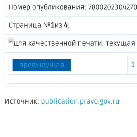
Номер опубликования: 780020230427
Страница №
1
из
4
:
1
предыдущая
Источник:
publication.pravo.gov.ru