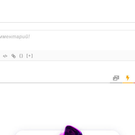
{}
[+]