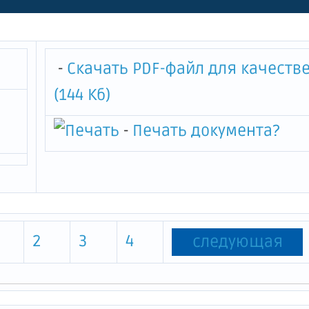
на проезд с 27 апреля по 31 
сах пригородного сообщения
-
Скачать PDF-файл для качеств
(144 Кб)
-
Печать документа
?
2
3
4
следующая