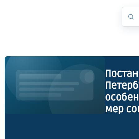
Постан
Петерб
особен
мер со
дополн
отдель