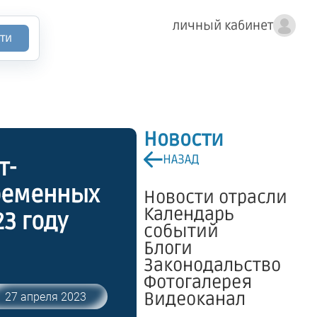
личный кабинет
ти
Новости
НАЗАД
т-
временных
Новости отрасли
Календарь
3 году
событий
Блоги
Законодальство
поддержки
Фотогалерея
виде
Видеоканал
27 апреля 2023