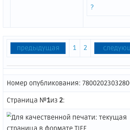
?
1
2
предыдущая
следую
Номер опубликования: 7800202303280
Страница №
1
из
2
: